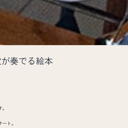
アノと歌が奏でる絵本
す。
サート。