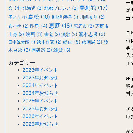
一
夢創館
(17)
会
(4)
北海道
(2)
北都プロレス
(2)
是
島松
(10)
当
子ども
(1)
川崎和香子
(1)
川嶋まり
(2)
恵庭
(18)
彫刻
(4)
布小物
(2)
恵庭市
(2)
恵庭市
日
映画
(3)
瀧本志保
(3)
出身
(2)
書道
(2)
演歌
(2)
時間
絵画
(5)
鈴
田中洸太郎
(1)
絵本作家
(2)
絵画展
(2)
会
木吾郎
(3)
雑貨
(3)
陶磁器
(2)
入 
子
カテゴリー
2023年イベント
2023年お知らせ
出
2024年イベント
綾
村
2024年お知らせ
2025年イベント
2025年お知らせ
チ
取
2026年イベント
2026年お知らせ
後