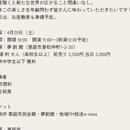
度聴くと新たな世界が広がること間違いなし。
非この楽しさを年齢問わず皆さんに味わっていただきたいです
日は、お座敷席も準備予定。
程：4月20日（土）
：開場 10:00 開演 11:00〜(終演12:30予定)
場：夢 創 館（恵庭市島松仲町1-2-20）
場 料 大人（高校生以上） 前売り 2,500円 当日 3,000円
供中学生以下 無料
演者
部潤和
元絵美
ケット
扱所 恵庭市民会館・夢創館・地域FM放送e-niwa
援：恵庭市