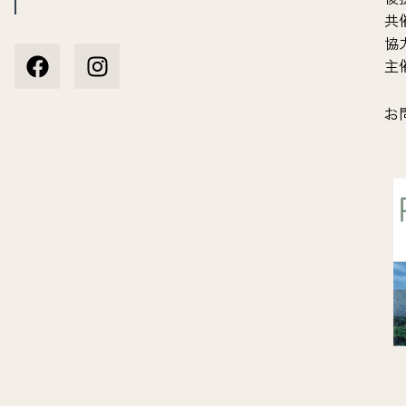
共
F
I
協
a
n
主催
c
s
e
t
b
a
お問
o
g
o
r
k
a
m