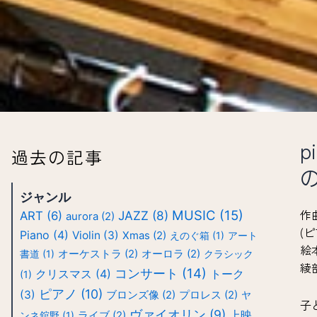
p
過去の記事
ジャンル
作
MUSIC
(15)
JAZZ
(8)
ART
(6)
aurora
(2)
(
Piano
(4)
Violin
(3)
Xmas
(2)
えのぐ箱
(1)
アート
絵
書道
(1)
オーケストラ
(2)
オーロラ
(2)
クラシック
綾
コンサート
(14)
クリスマス
(4)
トーク
(1)
ピアノ
(10)
(3)
ブロンズ像
(2)
プロレス
(2)
ヤ
子
ヴァイオリン
(9)
上映
ンネ舘野
(1)
ライブ
(2)