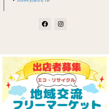
2026年お知らせ
(3)
F
I
a
n
c
s
e
t
b
a
o
g
o
r
k
a
m