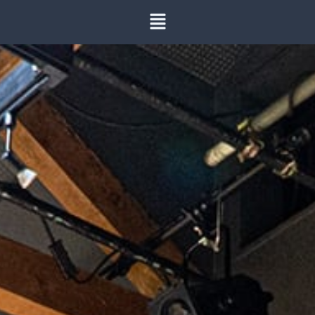
内
容
を
ス
キ
ッ
プ