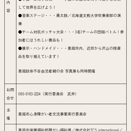
内
して世界を広げよう！
容
●音楽ステージ・・・勇太鼓／北海道文教大学吹奏楽部の演
奏
●チーム対抗ボッチャ大会・・・3名1チームの団結バトル！参
加者にはうれしい賞品も！
●展示・ハンドメイド・・・恵庭市内、近郊から沢山の授産
品を取り揃えています！
恵庭肢体不自由児者親の会 写真展も同時開催
お問
080-9183-2224（実行委員会 武井）
合せ
主
恵庭市心身障がい者交流事業実行委員会
催
恵庭市保健福祉部障がい福祉課／株式会社TCS international／