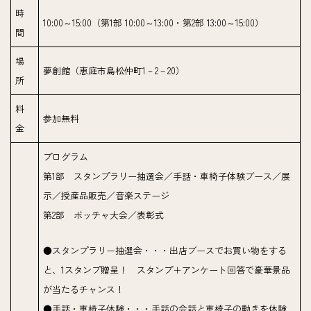
時
10:00～15:00（第1部 10:00～13:00・第2部 13:00～15:00）
間
場
夢創館（恵庭市島松仲町1－2－20）
所
料
参加無料
金
プログラム
第1部 スタンプラリー抽選会／手話・車椅子体験ブース／展
示／授産品販売／音楽ステージ
第2部 ボッチャ大会／表彰式
●スタンプラリー抽選会・・・出店ブースでお買い物をする
と、1スタンプ贈呈！ スタンプ＋アンケート回答で豪華景品
が当たるチャンス！
●手話・車椅子体験・・・手話の会話と車椅子の動きを体験