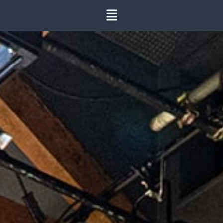
内
容
を
ス
キ
ッ
プ