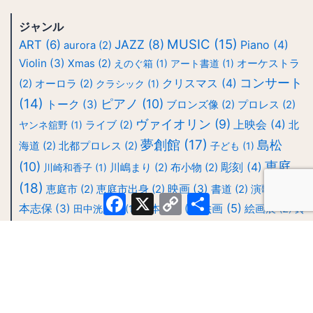
ジャンル
MUSIC
(15)
JAZZ
(8)
ART
(6)
Piano
(4)
aurora
(2)
Violin
(3)
Xmas
(2)
えのぐ箱
(1)
アート書道
(1)
オーケストラ
コンサート
クリスマス
(4)
(2)
オーロラ
(2)
クラシック
(1)
(14)
ピアノ
(10)
トーク
(3)
ブロンズ像
(2)
プロレス
(2)
ヴァイオリン
(9)
上映会
(4)
ヤンネ舘野
(1)
ライブ
(2)
北
夢創館
(17)
島松
海道
(2)
北都プロレス
(2)
子ども
(1)
恵庭
(10)
彫刻
(4)
川崎和香子
(1)
川嶋まり
(2)
布小物
(2)
(18)
映画
(3)
瀧
恵庭市
(2)
恵庭市出身
(2)
書道
(2)
演歌
(2)
Facebook
X
Copy
共
絵画
(5)
本志保
(3)
鈴
田中洸太郎
(1)
絵本作家
(2)
絵画展
(2)
Link
有
木吾郎
(3)
雑貨
(3)
陶磁器
(2)
カテゴリー
2023年イベント
2023年お知らせ
2024年イベント