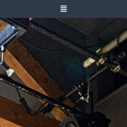
内
容
を
ス
キ
ッ
プ