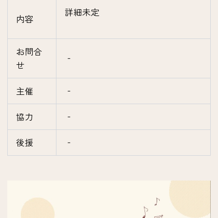
詳細未定
内容
お問合
‐
せ
主催
‐
協力
‐
後援
‐