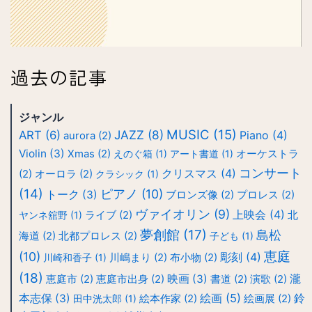
過去の記事
ジャンル
MUSIC
(15)
JAZZ
(8)
ART
(6)
Piano
(4)
aurora
(2)
Violin
(3)
Xmas
(2)
えのぐ箱
(1)
アート書道
(1)
オーケストラ
コンサート
クリスマス
(4)
(2)
オーロラ
(2)
クラシック
(1)
(14)
ピアノ
(10)
トーク
(3)
ブロンズ像
(2)
プロレス
(2)
ヴァイオリン
(9)
上映会
(4)
ヤンネ舘野
(1)
ライブ
(2)
北
夢創館
(17)
島松
海道
(2)
北都プロレス
(2)
子ども
(1)
恵庭
(10)
彫刻
(4)
川崎和香子
(1)
川嶋まり
(2)
布小物
(2)
(18)
映画
(3)
瀧
恵庭市
(2)
恵庭市出身
(2)
書道
(2)
演歌
(2)
絵画
(5)
本志保
(3)
鈴
田中洸太郎
(1)
絵本作家
(2)
絵画展
(2)