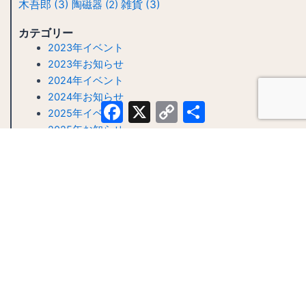
木吾郎
(3)
雑貨
(3)
陶磁器
(2)
カテゴリー
2023年イベント
2023年お知らせ
2024年イベント
2024年お知らせ
Facebook
X
Copy
共
2025年イベント
Link
有
2025年お知らせ
2026年イベント
2026年お知らせ
F
I
a
n
c
s
e
t
b
a
o
g
o
r