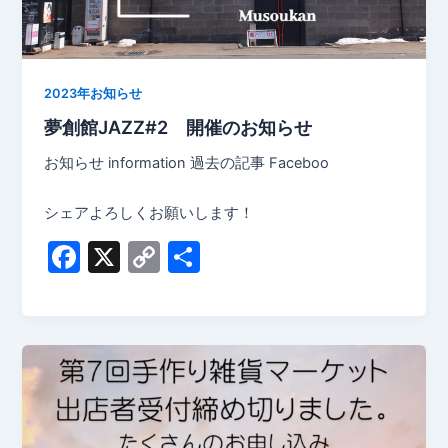
2023年お知らせ
夢創館JAZZ#2 開催のお知らせ
お知らせ information 過去の記事 Faceboo
シェアよろしくお願いします！
F
X
C
共
a
o
有
c
p
e
y
b
Li
o
n