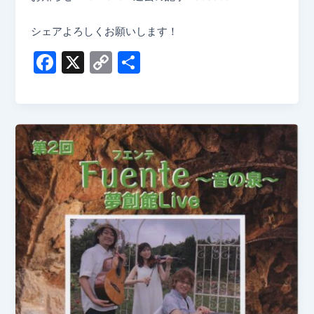
シェアよろしくお願いします！
F
X
C
共
a
o
有
c
p
e
y
b
Li
o
n
o
k
k