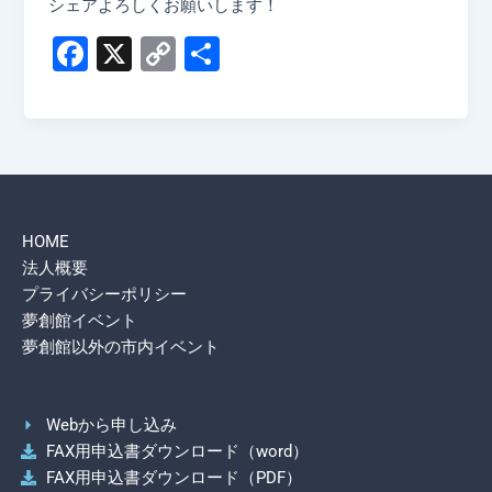
シェアよろしくお願いします！
F
X
C
共
a
o
有
c
p
e
y
b
Li
o
n
HOME
o
k
法人概要
k
プライバシーポリシー
夢創館イベント
夢創館以外の市内イベント
Webから申し込み
FAX用申込書ダウンロード（word）
FAX用申込書ダウンロード（PDF）