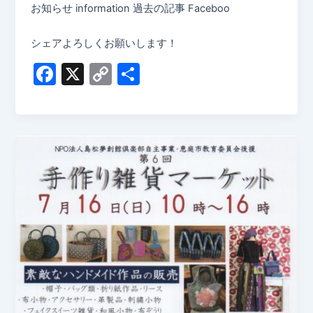
お知らせ information 過去の記事 Faceboo
シェアよろしくお願いします！
F
X
C
共
a
o
有
c
p
e
y
b
Li
o
n
o
k
k