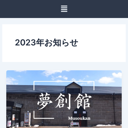
内
容
を
ス
キ
ッ
2023年お知らせ
プ