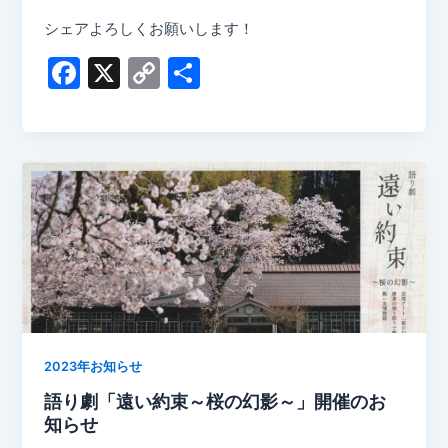
シェアよろしくお願いします！
F
X
C
共
a
o
有
c
p
e
y
b
Li
o
n
o
k
k
2023年お知らせ
語り劇「遠い約束～桜の幻影～」開催のお
知らせ