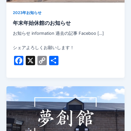
2023年お知らせ
年末年始休館のお知らせ
お知らせ information 過去の記事 Faceboo […]
シェアよろしくお願いします！
F
X
C
共
a
o
有
c
p
e
y
b
Li
o
n
o
k
k