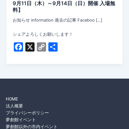
9月11日（木）～9月14日（日）開催 入場無
料】
お知らせ information 過去の記事 Faceboo […]
シェアよろしくお願いします！
F
X
C
共
a
o
有
c
p
e
y
b
Li
o
n
HOME
o
k
法人概要
k
プライバシーポリシー
夢創館イベント
夢創館以外の市内イベント