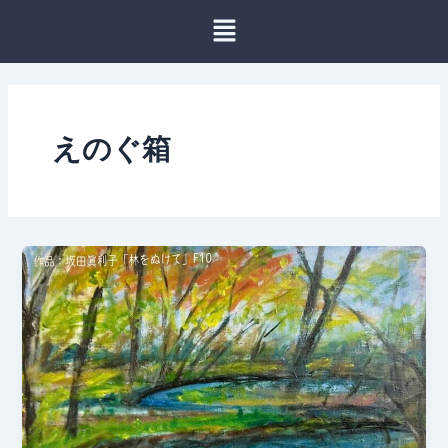
内
容
を
ス
キ
ッ
えのぐ箱
プ