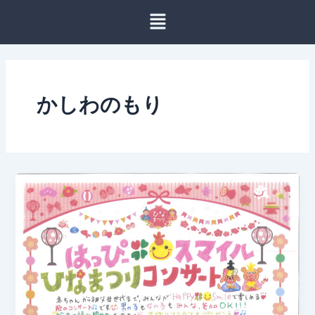
内
容
を
ス
キ
ッ
かしわのもり
プ