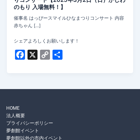
のもり 入場無料！】
催事名 はっぴースマイルひなまつりコンサート 内容
赤ちゃん […]
シェアよろしくお願いします！
F
X
C
共
a
o
有
c
p
e
y
b
Li
o
n
HOME
o
k
法人概要
k
プライバシーポリシー
夢創館イベント
夢創館以外の市内イベント