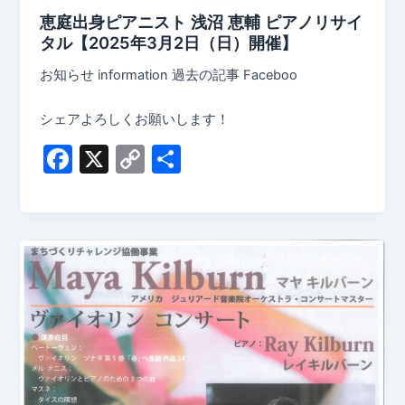
恵庭出身ピアニスト 浅沼 恵輔 ピアノリサイ
タル【2025年3月2日（日）開催】
お知らせ information 過去の記事 Faceboo
シェアよろしくお願いします！
F
X
C
共
a
o
有
c
p
e
y
b
Li
o
n
o
k
k