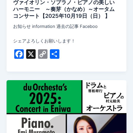
ヴァイオリン・ソプラノ・ピアノの美しい
ハーモニー ～奏芽（かなめ）～オータム
コンサート【2025年10月19日（日） 】
お知らせ information 過去の記事 Faceboo
シェアよろしくお願いします！
F
X
C
共
a
o
有
c
p
e
y
b
Li
o
n
o
k
k