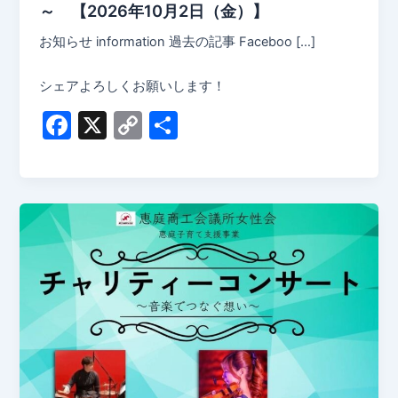
～ 【2026年10月2日（金）】
お知らせ information 過去の記事 Faceboo […]
シェアよろしくお願いします！
F
X
C
共
a
o
有
c
p
e
y
b
Li
o
n
o
k
k