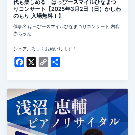
代も楽しめる はっぴースマイルひなまつ
りコンサート【2025年3月2日（日）かしわ
のもり 入場無料！】
催事名 はっぴースマイルひなまつりコンサート 内容
赤ちゃん
シェアよろしくお願いします！
F
X
C
共
a
o
有
c
p
e
y
b
Li
o
n
o
k
k