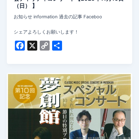
（日） 】
お知らせ information 過去の記事 Faceboo
シェアよろしくお願いします！
F
X
C
共
a
o
有
c
p
e
y
b
Li
o
n
o
k
k