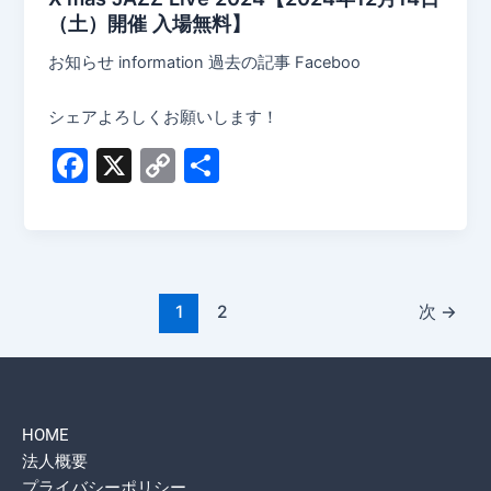
（土）開催 入場無料】
お知らせ information 過去の記事 Faceboo
シェアよろしくお願いします！
F
X
C
共
a
o
有
c
p
e
y
b
Li
1
2
次
→
o
n
o
k
k
HOME
法人概要
プライバシーポリシー