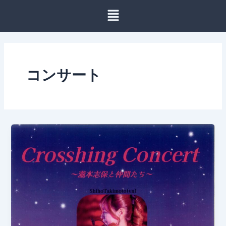
内
容
を
ス
キ
ッ
コンサート
プ