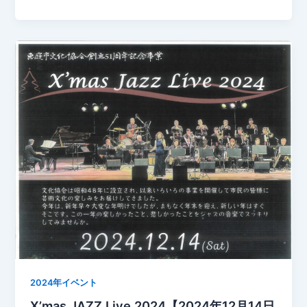
a
o
有
c
p
e
y
b
Li
o
n
o
k
k
2024年イベント
X’mas JAZZ Live 2024【2024年12月14日