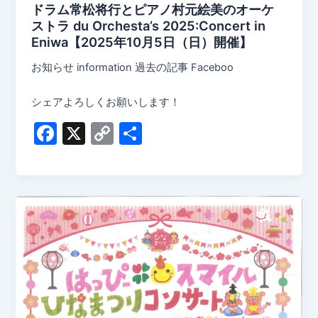
ドラム常松将行とピアノ村元絵美のオーケ
ストラ du Orchesta’s 2025:Concert in
Eniwa【2025年10月5日（日）開催】
お知らせ information 過去の記事 Faceboo
シェアよろしくお願いします！
F
X
C
共
a
o
有
c
p
e
y
b
Li
o
n
o
k
k