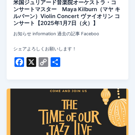
米国ジュリアード音楽院オーケストラ・コ
ンサートマスター Maya Kilburn（マヤ キ
ルバーン）Violin Concert ヴァイオリン コ
ンサート【2025年1月7日（火）】
お知らせ information 過去の記事 Faceboo
シェアよろしくお願いします！
F
X
C
共
a
o
有
c
p
e
y
b
Li
o
n
o
k
k