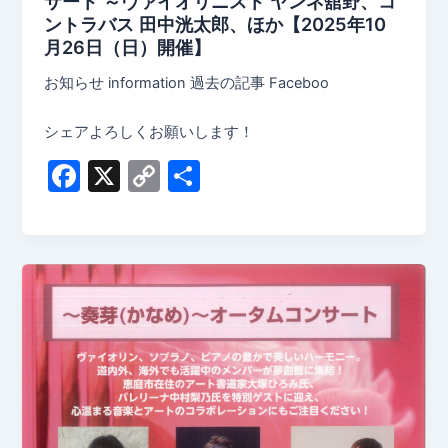
サート ～ヴァイオリニスト ヤンネ舘野、コ
ントラバス 田中洸太郎、ほか【2025年10
月26日（日）開催】
お知らせ information 過去の記事 Faceboo
シェアよろしくお願いします！
F
X
C
共
a
o
有
c
p
e
y
b
Li
o
n
o
k
k