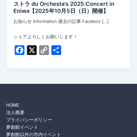
ストラ du Orchesta’s 2025:Concert in
Eniwa【2025年10月5日（日）開催】
お知らせ information 過去の記事 Faceboo […]
シェアよろしくお願いします！
F
X
C
共
a
o
有
c
p
e
y
b
Li
o
n
HOME
o
k
法人概要
k
プライバシーポリシー
夢創館イベント
夢創館以外の市内イベント