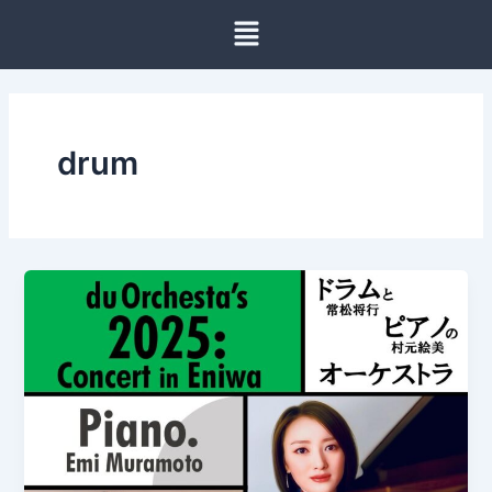
内
容
を
ス
キ
ッ
drum
プ