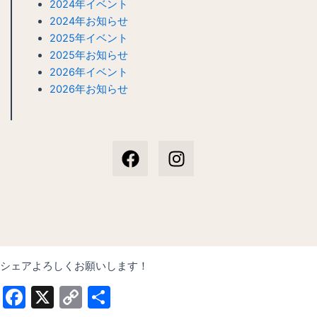
2024年イベント
2024年お知らせ
2025年イベント
2025年お知らせ
2026年イベント
2026年お知らせ
F
I
a
n
c
s
e
t
b
a
o
g
o
r
k
a
m
シェアよろしくお願いします！
Facebook
X
Copy
共