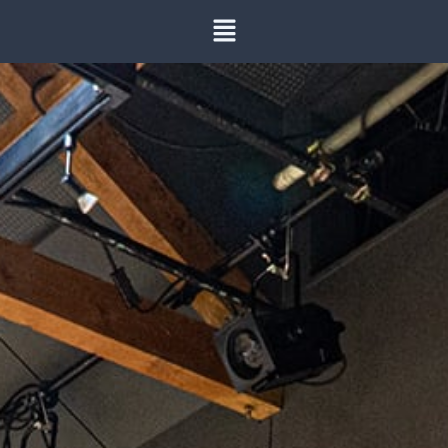
内
容
を
ス
キ
ッ
プ