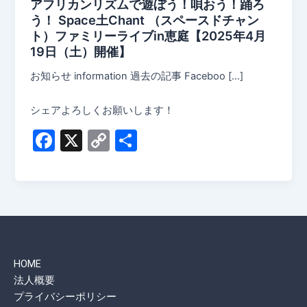
アフリカンリズムで遊ぼう！唄おう！踊ろ
う！ Space土Chant （スペースドチャン
ト）ファミリーライブin恵庭【2025年4月
19日（土）開催】
お知らせ information 過去の記事 Faceboo […]
シェアよろしくお願いします！
F
X
C
共
a
o
有
c
p
e
y
b
Li
o
n
HOME
o
k
法人概要
k
プライバシーポリシー