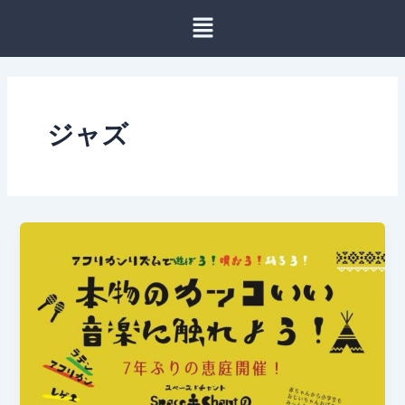
内
容
を
ス
キ
ッ
ジャズ
プ