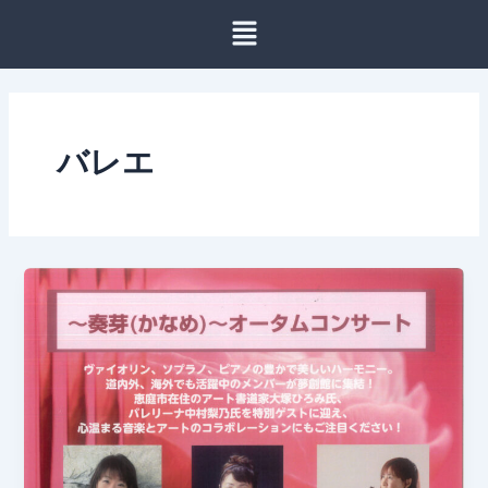
内
容
を
ス
キ
ッ
バレエ
プ