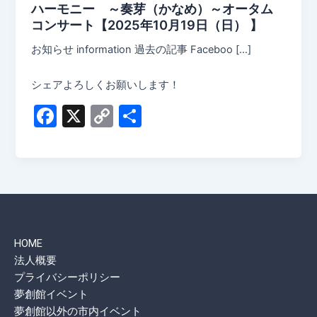
ハーモニー ～奏芽（かなめ）～オータム
コンサート【2025年10月19日（日） 】
お知らせ information 過去の記事 Faceboo […]
シェアよろしくお願いします！
F
X
C
共
a
o
有
c
p
e
y
b
Li
o
n
HOME
o
k
法人概要
k
プライバシーポリシー
夢創館イベント
夢創館以外の市内イベント