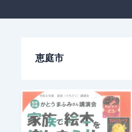
内
容
を
ス
キ
ッ
プ
恵庭市