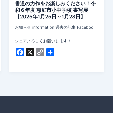
書道の力作をお楽しみください！令
和６年度 恵庭市小中学校 書写展
【2025年1月25日～1月28日】
お知らせ information 過去の記事 Faceboo
シェアよろしくお願いします！
F
X
C
共
a
o
有
c
p
e
y
b
Li
o
n
o
k
k