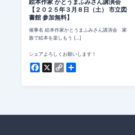
絵本作家 かとうまふみさん講演会
【２０２５年３月８日（土） 市立図
書館 参加無料】
催事名 絵本作家かとうまふみさん講演会 家
族で絵本を楽しもう […]
シェアよろしくお願いします！
F
X
C
共
a
o
有
c
p
e
y
b
Li
o
n
o
k
k