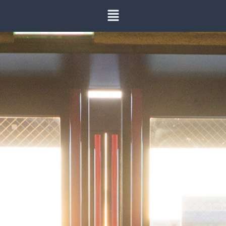
内
容
を
ス
キ
ッ
プ