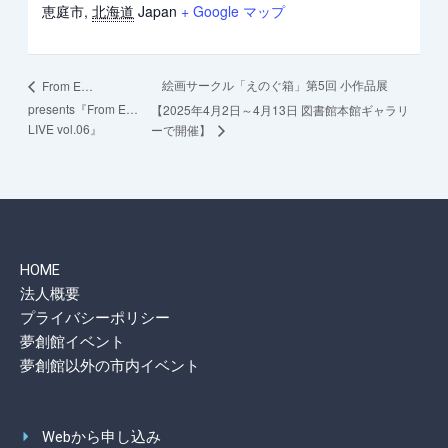
恵庭市
,
北海道
Japan
+ Google マップ
絵画サークル「えのぐ箱」第5回 小作品展
From E…
presents『From E…
【2025年4月2日～4月13日 図書館本館ギャラリ
LIVE vol.06』
ーで開催】
HOME
法人概要
プライバシーポリシー
夢創館イベント
夢創館以外の市内イベント
Webから申し込み