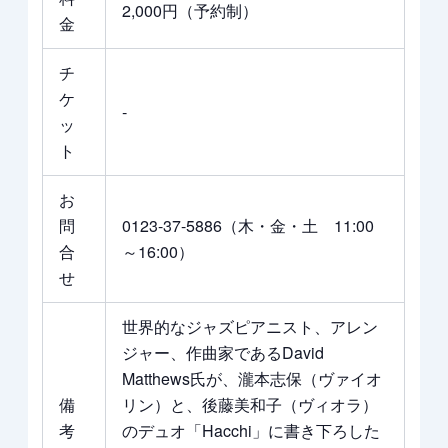
2,000円（予約制）
金
チ
ケ
‐
ッ
ト
お
問
0123-37-5886（木・金・土 11:00
合
～16:00）
せ
世界的なジャズピアニスト、アレン
ジャー、作曲家であるDavid
Matthews氏が、瀧本志保（ヴァイオ
備
リン）と、後藤美和子（ヴィオラ）
考
のデュオ「Hacchi」に書き下ろした