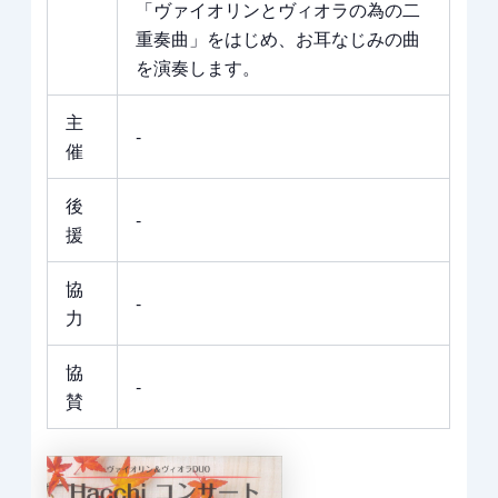
「ヴァイオリンとヴィオラの為の二
重奏曲」をはじめ、お耳なじみの曲
を演奏します。
主
‐
催
後
‐
援
協
‐
力
協
‐
賛