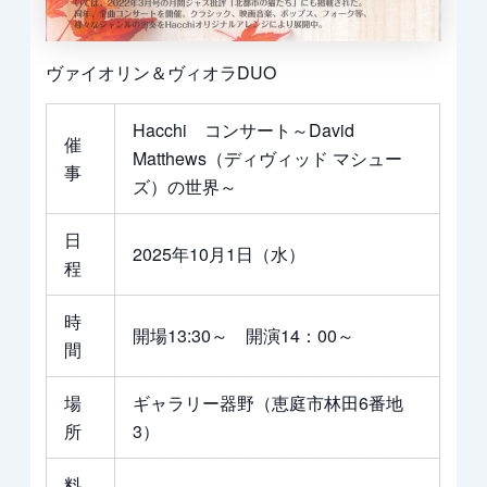
ヴァイオリン＆ヴィオラDUO
Hacchi コンサート～David
催
Matthews（ディヴィッド マシュー
事
ズ）の世界～
日
2025年10月1日（水）
程
時
開場13:30～ 開演14：00～
間
場
ギャラリー器野（恵庭市林田6番地
所
3）
料