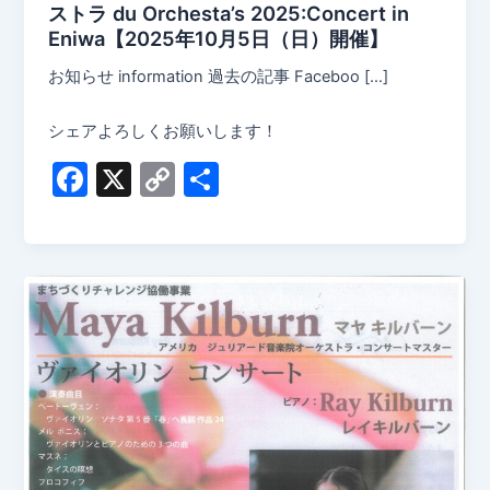
ストラ du Orchesta’s 2025:Concert in
Eniwa【2025年10月5日（日）開催】
お知らせ information 過去の記事 Faceboo […]
シェアよろしくお願いします！
F
X
C
共
a
o
有
c
p
e
y
b
Li
o
n
o
k
k