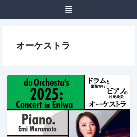
内
容
を
ス
キ
ッ
オーケストラ
プ