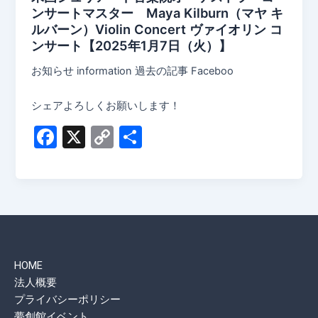
ンサートマスター Maya Kilburn（マヤ キ
ルバーン）Violin Concert ヴァイオリン コ
ンサート【2025年1月7日（火）】
お知らせ information 過去の記事 Faceboo
シェアよろしくお願いします！
F
X
C
共
a
o
有
c
p
e
y
b
Li
o
n
HOME
o
k
法人概要
k
プライバシーポリシー
夢創館イベント