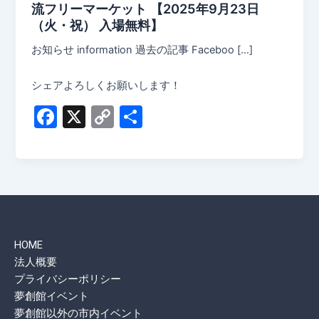
流フリーマーケット 【2025年9月23日
（火・祝） 入場無料】
お知らせ information 過去の記事 Faceboo […]
シェアよろしくお願いします！
F
X
C
共
a
o
有
c
p
e
y
b
Li
o
n
HOME
o
k
法人概要
k
プライバシーポリシー
夢創館イベント
夢創館以外の市内イベント