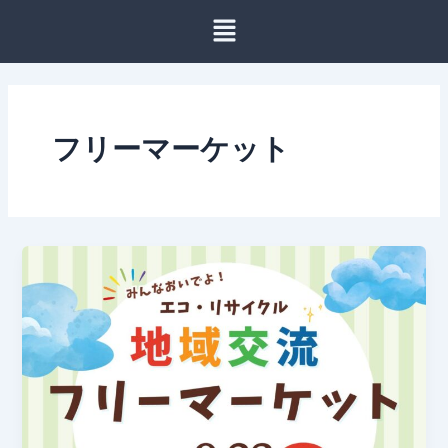
内
容
を
ス
キ
ッ
フリーマーケット
プ