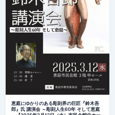
恵庭にゆかりのある彫刻界の巨匠『鈴木吾
郎』氏 講演会 ～彫刻人生60年 そして恵庭