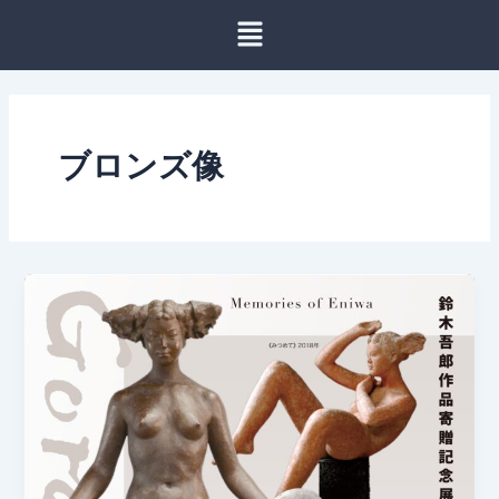
内
容
を
ス
キ
ッ
ブロンズ像
プ