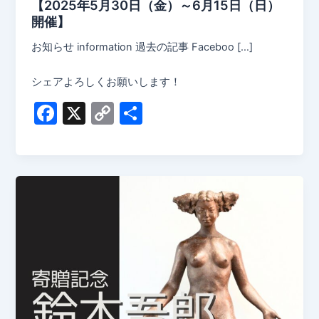
【2025年5月30日（金）～6月15日（日）
開催】
お知らせ information 過去の記事 Faceboo […]
シェアよろしくお願いします！
F
X
C
共
a
o
有
c
p
e
y
b
Li
o
n
o
k
k