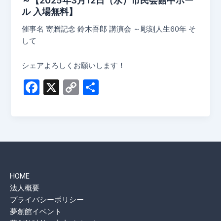
～【2025年3月12日（水）市民会館中ホー
ル 入場無料】
催事名 寄贈記念 鈴木吾郎 講演会 ～彫刻人生60年 そ
して
シェアよろしくお願いします！
F
X
C
共
a
o
有
c
p
e
y
b
Li
o
n
HOME
o
k
法人概要
k
プライバシーポリシー
夢創館イベント