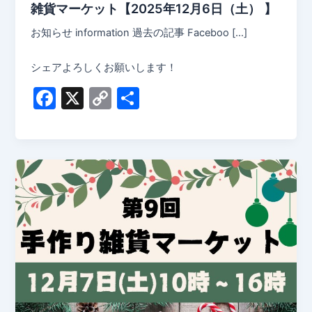
雑貨マーケット【2025年12月6日（土） 】
お知らせ information 過去の記事 Faceboo […]
シェアよろしくお願いします！
F
X
C
共
a
o
有
c
p
e
y
b
Li
o
n
o
k
k