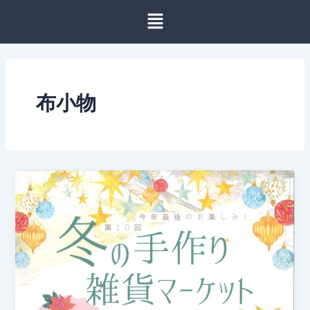
内
容
を
ス
キ
ッ
布小物
プ