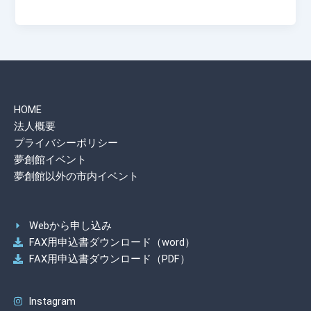
a
o
有
c
p
e
y
b
Li
o
n
HOME
o
k
法人概要
k
プライバシーポリシー
夢創館イベント
夢創館以外の市内イベント
Webから申し込み
FAX用申込書ダウンロード（word）
FAX用申込書ダウンロード（PDF）
Instagram