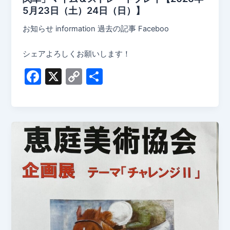
5月23日（土）24日（日）】
お知らせ information 過去の記事 Faceboo
シェアよろしくお願いします！
F
X
C
共
a
o
有
c
p
e
y
b
Li
o
n
o
k
k