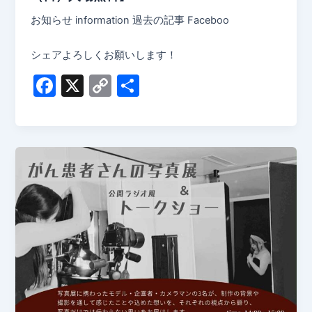
お知らせ information 過去の記事 Faceboo
シェアよろしくお願いします！
F
X
C
共
a
o
有
c
p
e
y
b
Li
o
n
o
k
k