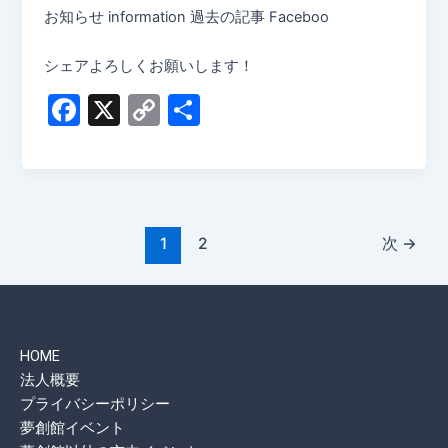
お知らせ information 過去の記事 Faceboo
シェアよろしくお願いします！
F
X
C
共
a
o
有
c
p
e
y
b
Li
1
2
次
→
o
n
o
k
k
HOME
法人概要
プライバシーポリシー
夢創館イベント