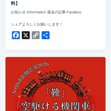
料】
お知らせ information 過去の記事 Faceboo
シェアよろしくお願いします！
F
X
C
共
a
o
有
c
p
e
y
b
Li
o
n
o
k
k