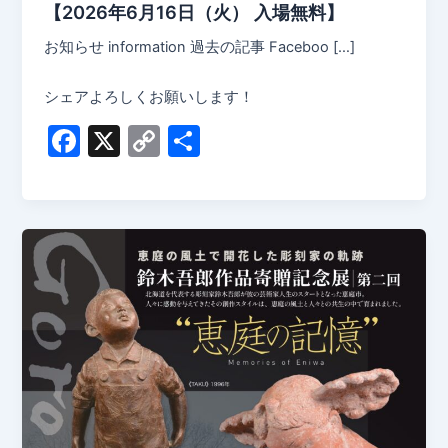
【2026年6月16日（火） 入場無料】
お知らせ information 過去の記事 Faceboo […]
シェアよろしくお願いします！
F
X
C
共
a
o
有
c
p
e
y
b
Li
o
n
o
k
k