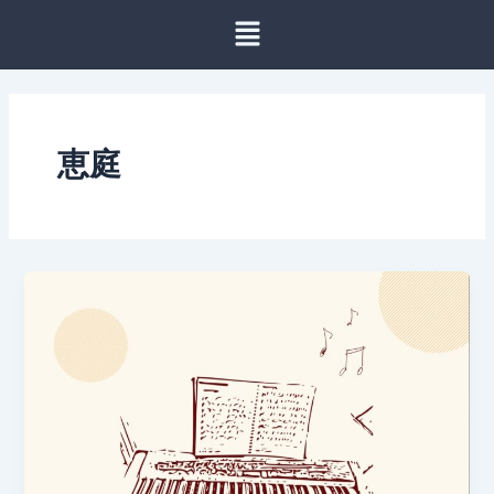
内
容
を
ス
キ
ッ
恵庭
プ