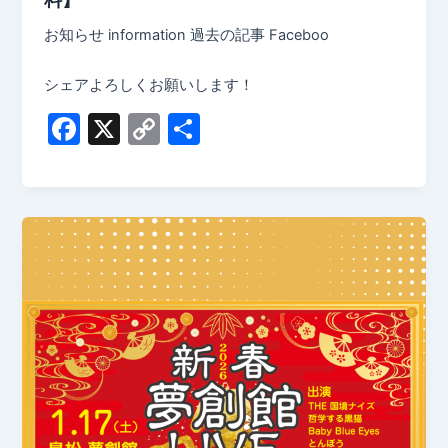
お知らせ information 過去の記事 Faceboo
シェアよろしくお願いします！
F
X
C
共
a
o
有
c
p
e
y
b
Li
o
n
o
k
k