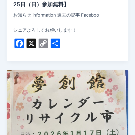
25日（日）参加無料】
お知らせ information 過去の記事 Faceboo
シェアよろしくお願いします！
F
X
C
共
a
o
有
c
p
e
y
b
Li
o
n
o
k
k