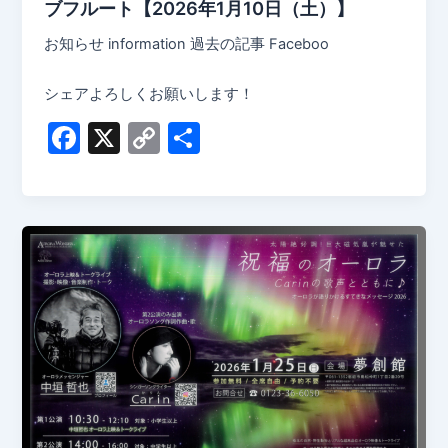
ブフルート【2026年1月10日（土）】
お知らせ information 過去の記事 Faceboo
シェアよろしくお願いします！
F
X
C
共
a
o
有
c
p
e
y
b
Li
o
n
o
k
k