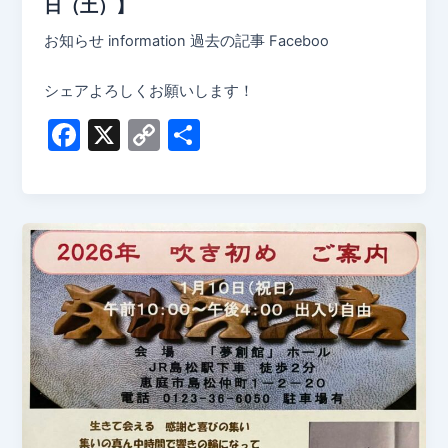
日（土）】
お知らせ information 過去の記事 Faceboo
シェアよろしくお願いします！
F
X
C
共
a
o
有
c
p
e
y
b
Li
o
n
o
k
k