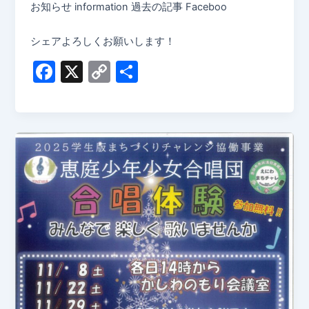
お知らせ information 過去の記事 Faceboo
シェアよろしくお願いします！
F
X
C
共
a
o
有
c
p
e
y
b
Li
o
n
o
k
k