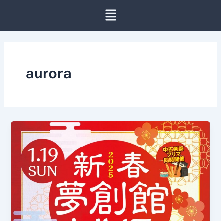
内
容
を
ス
キ
ッ
aurora
プ