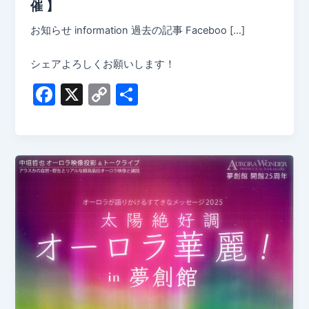
催 】
お知らせ information 過去の記事 Faceboo […]
シェアよろしくお願いします！
F
X
C
共
a
o
有
c
p
e
y
b
Li
o
n
o
k
k