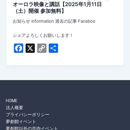
オーロラ映像と講話【2025年1月11日
（土）開催 参加無料】
お知らせ information 過去の記事 Faceboo
シェアよろしくお願いします！
F
X
C
共
a
o
有
c
p
e
y
b
Li
o
n
HOME
o
k
法人概要
k
プライバシーポリシー
夢創館イベント
夢創館以外の市内イベント