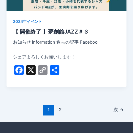
o
k
k
2024年イベント
【 開催終了 】夢創館JAZZ＃３
お知らせ information 過去の記事 Faceboo
シェアよろしくお願いします！
F
X
C
共
a
o
有
c
p
e
y
b
Li
1
2
次
→
o
n
o
k