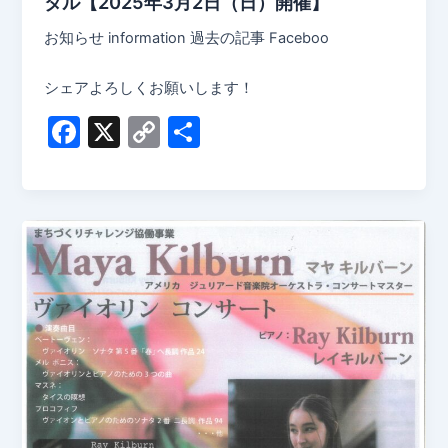
タル【2025年3月2日（日）開催】
お知らせ information 過去の記事 Faceboo
シェアよろしくお願いします！
F
X
C
共
a
o
有
c
p
e
y
b
Li
o
n
o
k
k