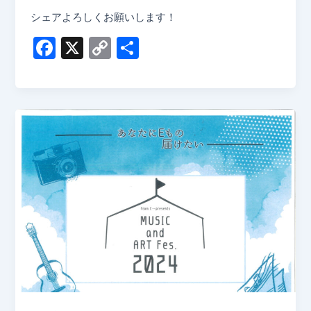
シェアよろしくお願いします！
F
X
C
共
a
o
有
c
p
e
y
b
Li
o
n
o
k
k