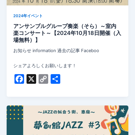
2024年イベント
アンサンブルグループ奏楽（そら）～室内
楽コンサート～【2024年10月18日開催（入
場無料）】
お知らせ information 過去の記事 Faceboo
シェアよろしくお願いします！
F
X
C
共
a
o
有
c
p
e
y
b
Li
o
n