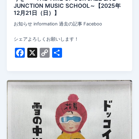
JUNCTION MUSIC SCHOOL～【2025年
12月21日（日）】
お知らせ information 過去の記事 Faceboo
シェアよろしくお願いします！
F
X
C
共
a
o
有
c
p
e
y
b
Li
o
n
o
k
k