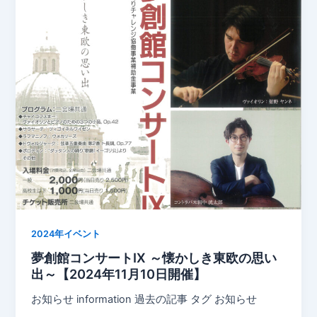
o
n
o
k
k
2024年イベント
夢創館コンサートⅨ ～懐かしき東欧の思い
出～【2024年11月10日開催】
お知らせ information 過去の記事 タグ お知らせ