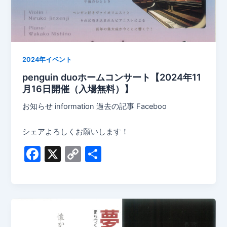
2024年イベント
penguin duoホームコンサート【2024年11
月16日開催（入場無料）】
お知らせ information 過去の記事 Faceboo
シェアよろしくお願いします！
F
X
C
共
a
o
有
c
p
e
y
b
Li