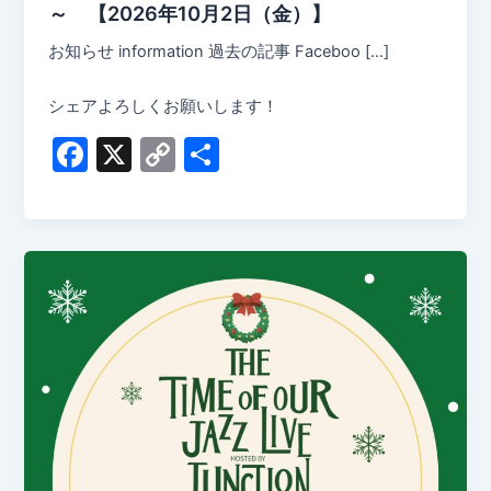
～ 【2026年10月2日（金）】
お知らせ information 過去の記事 Faceboo […]
シェアよろしくお願いします！
F
X
C
共
a
o
有
c
p
e
y
b
Li
o
n
o
k
k