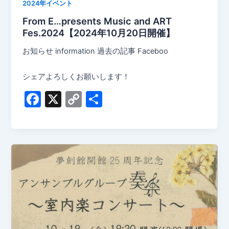
2024年イベント
From E…presents Music and ART
Fes.2024【2024年10月20日開催】
お知らせ information 過去の記事 Faceboo
シェアよろしくお願いします！
F
X
C
共
a
o
有
c
p
e
y
b
Li
o
n
o
k
k