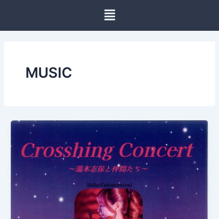
内
容
を
ス
キ
ッ
MUSIC
プ