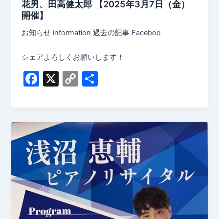
花男、田高健太郎 【2025年3月7日（金）
開催】
お知らせ information 過去の記事 Faceboo
シェアよろしくお願いします！
F
X
C
共
a
o
有
c
p
e
y
b
Li
o
n
o
k
k