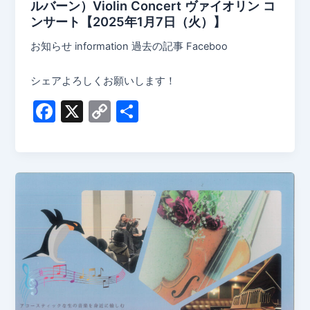
ルバーン）Violin Concert ヴァイオリン コ
ンサート【2025年1月7日（火）】
お知らせ information 過去の記事 Faceboo
シェアよろしくお願いします！
F
X
C
共
a
o
有
c
p
e
y
b
Li
o
n
o
k
k