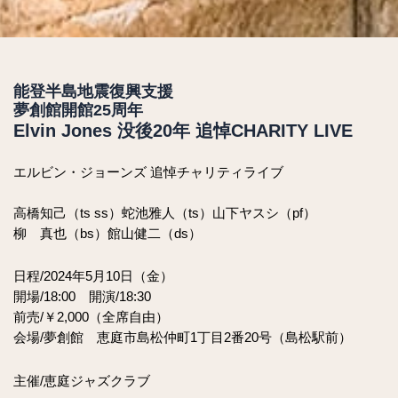
能登半島地震復興支援
夢創館開館25周年
Elvin Jones 没後20年 追悼CHARITY LIVE
エルビン・ジョーンズ 追悼チャリティライブ
高橋知己（ts ss）蛇池雅人（ts）山下ヤスシ（pf）
柳 真也（bs）館山健二（ds）
日程/2024年5月10日（金）
開場/18:00 開演/18:30
前売/￥2,000（全席自由）
会場/夢創館 恵庭市島松仲町1丁目2番20号（島松駅前）
主催/恵庭ジャズクラブ