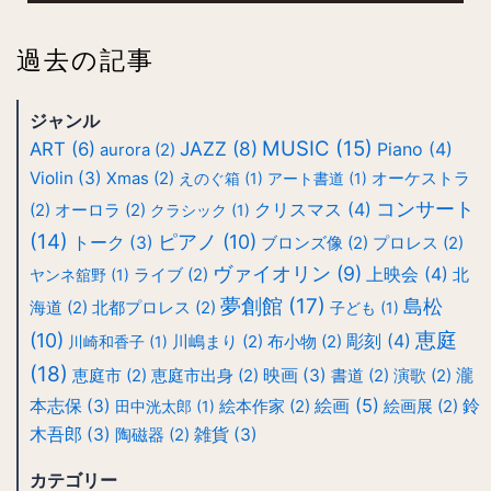
過去の記事
ジャンル
MUSIC
(15)
JAZZ
(8)
ART
(6)
Piano
(4)
aurora
(2)
Violin
(3)
Xmas
(2)
えのぐ箱
(1)
アート書道
(1)
オーケストラ
コンサート
クリスマス
(4)
(2)
オーロラ
(2)
クラシック
(1)
(14)
ピアノ
(10)
トーク
(3)
ブロンズ像
(2)
プロレス
(2)
ヴァイオリン
(9)
上映会
(4)
ヤンネ舘野
(1)
ライブ
(2)
北
夢創館
(17)
島松
海道
(2)
北都プロレス
(2)
子ども
(1)
恵庭
(10)
彫刻
(4)
川崎和香子
(1)
川嶋まり
(2)
布小物
(2)
(18)
映画
(3)
瀧
恵庭市
(2)
恵庭市出身
(2)
書道
(2)
演歌
(2)
絵画
(5)
本志保
(3)
鈴
田中洸太郎
(1)
絵本作家
(2)
絵画展
(2)
木吾郎
(3)
雑貨
(3)
陶磁器
(2)
カテゴリー