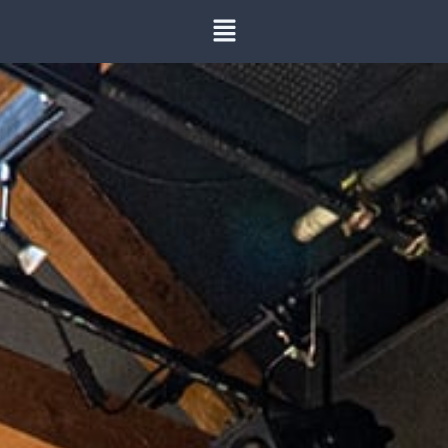
内
容
を
ス
キ
ッ
プ