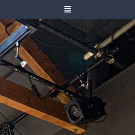
内
容
を
ス
キ
ッ
プ