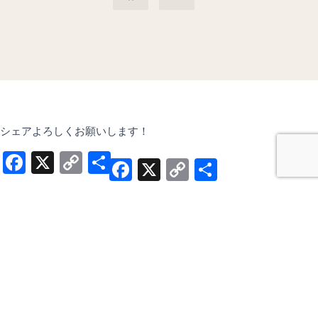
e
t
b
a
o
g
o
r
k
a
m
シェアよろしくお願いします！
Facebook
X
Copy
共
Facebook
X
Copy
共
Link
有
Link
有
HOME
法人概要
プライバシーポリシー
夢創館イベント
夢創館以外の市内イベント