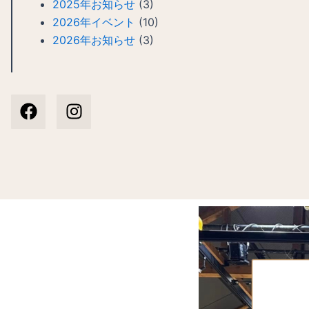
2025年お知らせ
(3)
2026年イベント
(10)
2026年お知らせ
(3)
F
I
a
n
c
s
e
t
b
a
o
g
o
r
k
a
m