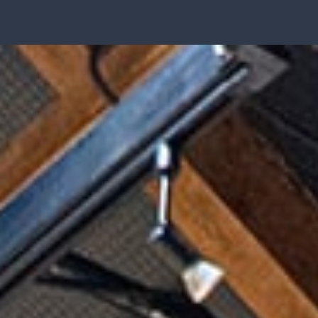
内
容
を
ス
キ
ッ
プ