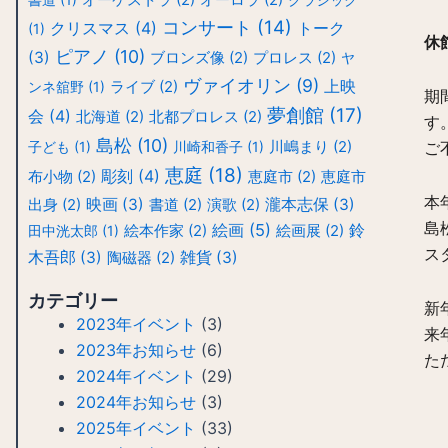
コンサート
(14)
クリスマス
(4)
トーク
(1)
休
ピアノ
(10)
(3)
ブロンズ像
(2)
プロレス
(2)
ヤ
ヴァイオリン
(9)
上映
ンネ舘野
(1)
ライブ
(2)
期
夢創館
(17)
会
(4)
北海道
(2)
北都プロレス
(2)
す
島松
(10)
子ども
(1)
川崎和香子
(1)
川嶋まり
(2)
ご
恵庭
(18)
彫刻
(4)
布小物
(2)
恵庭市
(2)
恵庭市
本
映画
(3)
瀧本志保
(3)
出身
(2)
書道
(2)
演歌
(2)
島
絵画
(5)
鈴
田中洸太郎
(1)
絵本作家
(2)
絵画展
(2)
ス
木吾郎
(3)
雑貨
(3)
陶磁器
(2)
カテゴリー
新
2023年イベント
(3)
来
2023年お知らせ
(6)
た
2024年イベント
(29)
2024年お知らせ
(3)
2025年イベント
(33)