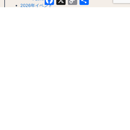
Link
有
2026年イベント
2026年お知らせ
F
I
a
n
c
s
e
t
b
a
o
g
o
r
k
a
m
シェアよろしくお願いします！
Facebook
X
Copy
共
Link
有
HOME