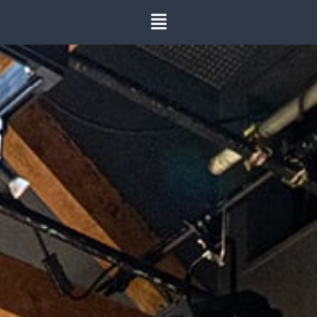
内
容
を
ス
キ
ッ
プ